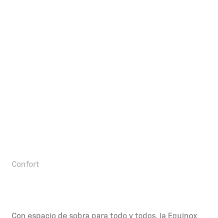
Confort
Una experiencia inolvidable
en cada viaje
Con espacio de sobra para todo y todos, la Equinox