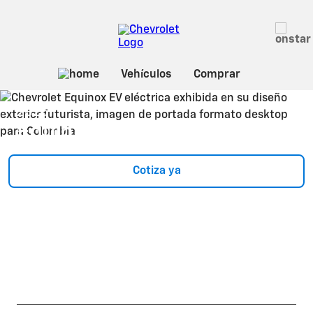
Sobre Equinox EV
2025
Equinox EV
Cotiza ya
Rango 650 Km (NEDC)
Autonomía*