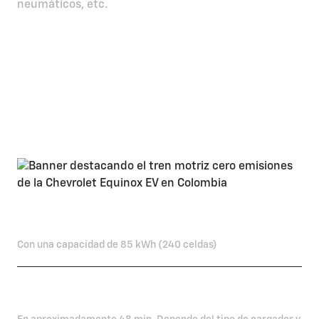
neumáticos, etc.
La Equinox EV incorpora una
plataforma de batería modular,
creada exclusivamente por
Chevrolet para garantizar una
eficiencia mucho mayor durante la
carga.
Batería de iones de litio
Con una capacidad de 85 kWh (240 celdas)
Carga de hasta el 80%