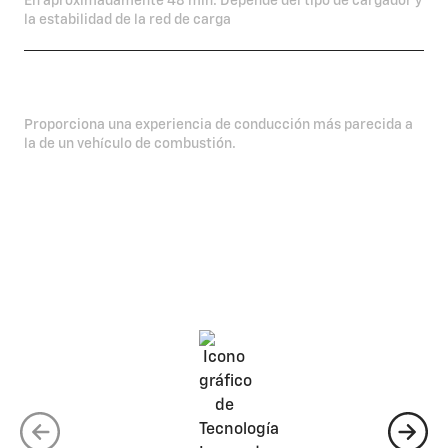
En aproximadamente 48 min. Depende del tipo de cargador y
la estabilidad de la red de carga
Mínima regeneración
Proporciona una experiencia de conducción más parecida a
la de un vehículo de combustión.
La Equinox EV está equipada y
diseñada para
cumplir y superar todas tus
expectativas.