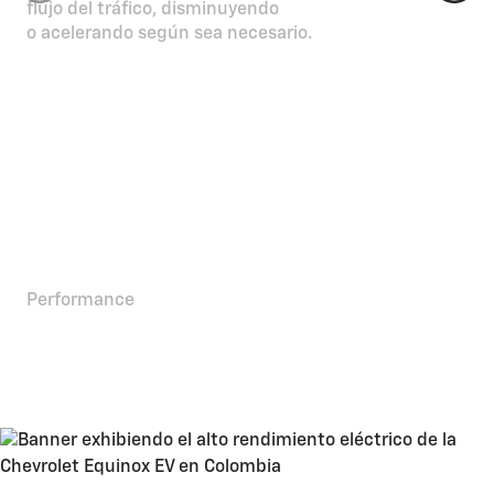
flujo del tráfico, disminuyendo
o acelerando según sea necesario.​
Performance
Potente, confiable y
eléctrica