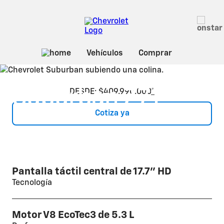
Sobre Suburban
2026
Suburban Z71
DESDE: $409.990.000
*
Cotiza ya
Pantalla táctil central de 17.7” HD
Tecnología
Motor V8 EcoTec3 de 5.3 L