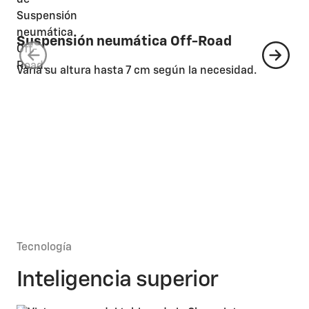
Suspensión neumática Off-Road
Do
Varía su altura hasta 7 cm según la necesidad.
Pun
res
Tecnología
Inteligencia superior