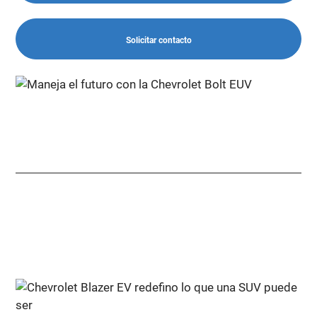
Solicitar contacto
Bolt EUV
Maneja el futuro con la Bolt EUV
• 456 km wltp autonomía*
• Carga de 110v y 220v
• Tecnología OnStar 24/7
• Restaura energía fácilmente con el freno regenerativo