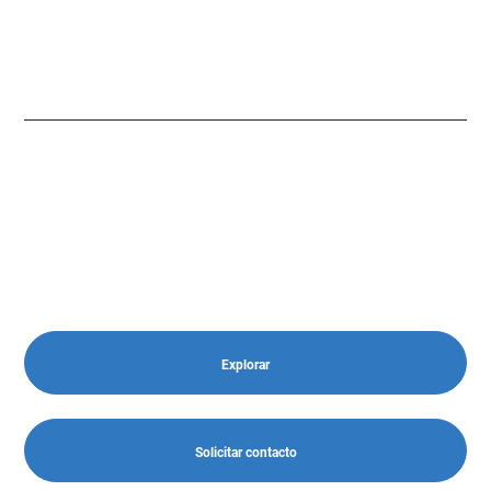
Blazer EV
Redefine lo que una SUV puede ser
• Tracción integral (eAWD)
• 300 hp de potencia y 471 Nm de torque
• De 0 a 100 km/h en 6 segundos
• Autonomía 578 km (ciclo NEDC)*
• Chevrolet MyLink, con pantalla táctil LCD de 17,7” full HD
con Google Built-in
Explorar
Solicitar contacto