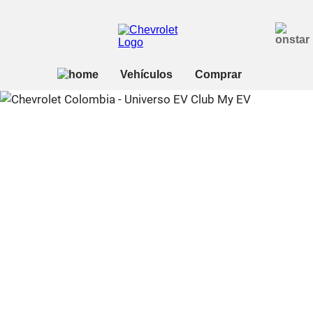
Aún más ventajas y
beneficios
Club MYEV es una comunidad exclusiva para propietarios
de vehículos eléctricos Chevrolet. Al comprar uno de
nuestros EVs, te unes automáticamente al Club,
¡garantizando acceso a ventajas y beneficios únicos!
Descubre los beneficios del