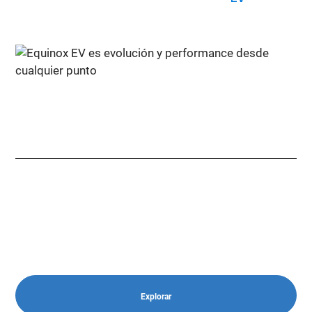
Conoce los eléctricos Chevrolet:
Equinox EV
Evolución y performance desde cualquier punto.
• Tracción integral (eAWD)
• 288 hp de potencia y 451 Nm de torque
• Autonomía 650 km (ciclo NEDC)*
• Chevrolet MyLink, con pantalla táctil LCD de 17,7” full HD
con Google Built-in
Explorar